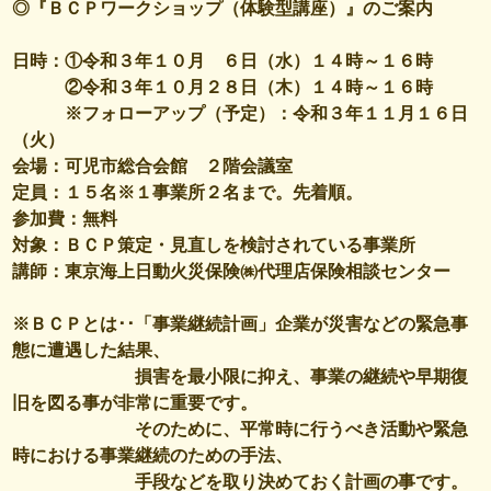
◎『ＢＣＰワークショップ（体験型講座）』のご案内
日時：①令和３年１０月 ６日（水）１４時～１６時
②令和３年１０月２８日（木）１４時～１６時
※フォローアップ（予定）：令和３年１１月１６日
（火）
会場：可児市総合会館 ２階会議室
定員：１５名※１事業所２名まで。先着順。
参加費：無料
対象：ＢＣＰ策定・見直しを検討されている事業所
講師：東京海上日動火災保険㈱代理店保険相談センター
※ＢＣＰとは･･「事業継続計画」企業が災害などの緊急事
態に遭遇した結果、
損害を最小限に抑え、事業の継続や早期復
旧を図る事が非常に重要です。
そのために、平常時に行うべき活動や緊急
時における事業継続のための手法、
手段などを取り決めておく計画の事です。